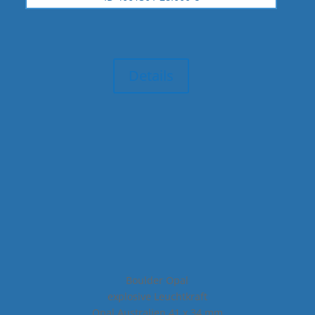
Details
Boulder Opal
explosive Leuchtkraft
Opal Australien 41 x 34 mm