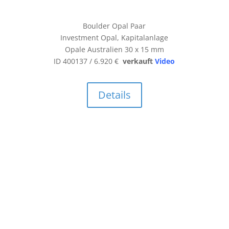
Boulder Opal Paar
Investment Opal, Kapitalanlage
Opale Australien 30 x 15 mm
ID 400137 / 6.920 €
verkauft
Video
Details
Boulder Opal
vielschichtiger Farbreigen
Opal Australien 23 x 17 mm
ID 400023 / 5.300 €
Video