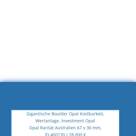
Boulder Opal
imposante Farbgewalt
Opal Australien 32 x 20 mm
ID 400127 / 6.800 €
Video
Details
Gigantische Boulder Opal Kostbarkeit,
Wertanlage, Investment Opal
Opal Rarität Australien 67 x 30 mm,
ID 400130 / 28.000 €