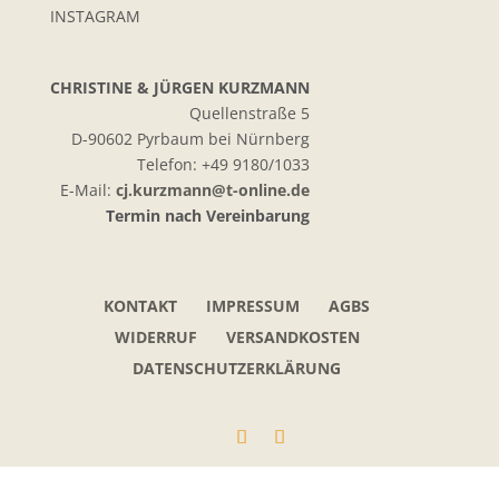
INSTAGRAM
CHRISTINE & JÜRGEN KURZMANN
Quellenstraße 5
D-90602 Pyrbaum bei Nürnberg
Telefon: +49 9180/1033
E-Mail:
cj.kurzmann@t-online.de
Termin nach Vereinbarung
KONTAKT
IMPRESSUM
AGBS
WIDERRUF
VERSANDKOSTEN
DATENSCHUTZERKLÄRUNG
Kundenbewertungen und Erfahrungen zu
Opalschmuck Kurzmann Design
SEHR GUT
100%
Empfehlungen auf