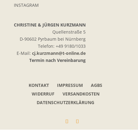
INSTAGRAM
CHRISTINE & JÜRGEN KURZMANN
Quellenstraße 5
D-90602 Pyrbaum bei Nürnberg
Telefon: +49 9180/1033
E-Mail:
cj.kurzmann@t-online.de
Termin nach Vereinbarung
KONTAKT
IMPRESSUM
AGBS
WIDERRUF
VERSANDKOSTEN
DATENSCHUTZERKLÄRUNG
Kundenbewertungen und Erfahrungen zu
Opalschmuck Kurzmann Design
SEHR GUT
100%
Empfehlungen auf