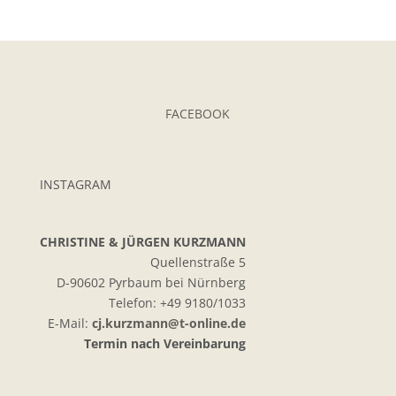
entsperren
FACEBOOK
INSTAGRAM
CHRISTINE & JÜRGEN KURZMANN
Quellenstraße 5
D-90602 Pyrbaum bei Nürnberg
Telefon: +49 9180/1033
E-Mail:
cj.kurzmann@t-online.de
Termin nach Vereinbarung
Kundenbewertungen und Erfahrungen zu
Opalschmuck Kurzmann Design