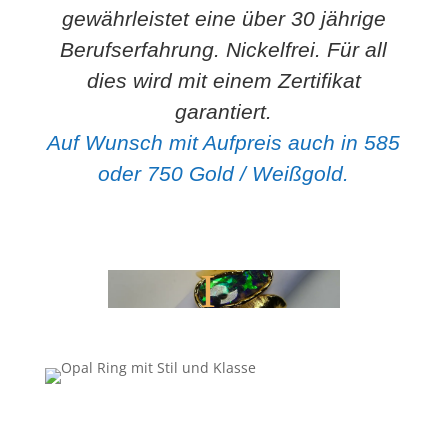
gewährleistet eine über 30 jährige
Berufserfahrung. Nickelfrei. Für all
dies wird mit einem Zertifikat
Mit
garantiert.
dem
Laden
Auf Wunsch mit Aufpreis auch in 585
des
oder 750 Gold / Weißgold.
Videos
akzeptieren
Sie die
Datenschutzerklärung
von
YouTube.
Mehr
erfahren
Video
laden
YouTube
immer