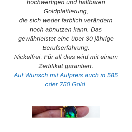
hochwertigen und haltbaren
Goldplattierung,
die sich weder farblich verändern
noch abnutzen kann. Das
gewährleistet eine über 30 jährige
Berufserfahrung.
Mit
Nickelfrei. Für all dies wird mit einem
dem
Zertifikat garantiert.
Laden
des
Auf Wunsch mit Aufpreis auch in 585
Videos
akzeptieren
oder 750 Gold.
Sie die
Datenschutzerklärung
von
YouTube.
Mehr
erfahren
Video