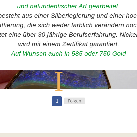
und naturidentischer Art gearbeitet.
besteht aus einer Silberlegierung und einer ho
attierung, die sich weder farblich verändern no
t eine über 30 jährige Berufserfahrung. Nickelf
wird mit einem Zertifikat garantiert
.
Auf Wunsch auch in 585 oder 750 Gold
 Videos akzeptieren Sie die Datenschutzerklärung von YouTube.
 entsperren
Folgen