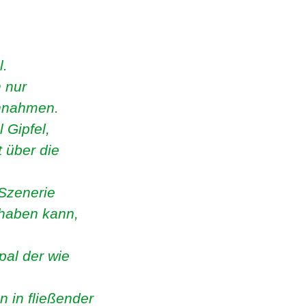
l.
 nur
innahmen.
 Gipfel,
t über die
 Szenerie
nhaben kann,
pal der wie
 in fließender