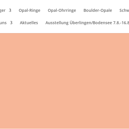
ger
Opal-Ringe
Opal-Ohrringe
Boulder-Opale
Schw
uns
Aktuelles
Ausstellung Überlingen/Bodensee 7.8.-16.