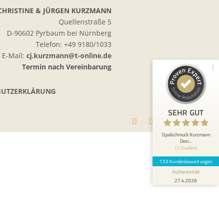
100%
SEHR GUT
CHRISTINE & JÜRGEN KURZMANN
Empfehlungen auf
Quellenstraße 5
ProvenExpert.com
5,00 / 5,00
D-90602 Pyrbaum bei Nürnberg
Telefon: +49 9180/1033
122
11
E-Mail:
cj.kurzmann@t-online.de
Termin nach Vereinbarung
Bewertungen von 2
Bewertungen auf
anderen Quellen
ProvenExpert.com
HUTZERKLÄRUNG
Blick aufs ProvenExpert-Profil werfen
SEHR GUT
Anonym
5
Beste Qualität der Opale, mit einer sehr
Opalschmuck Kurzmann
Desi...
ehrlichen und sympathischen
(3 Quellen)
Kundenberatung, kann man nur weiterempf...
133 Kundenbewertungen
Authentizität
27.4.2026