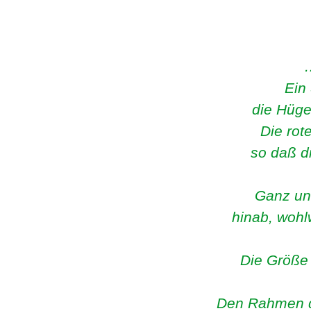
…
Ein
die Hüge
Die rot
so daß di
Ganz unb
hinab, wohl
Die Größe 
Den Rahmen da