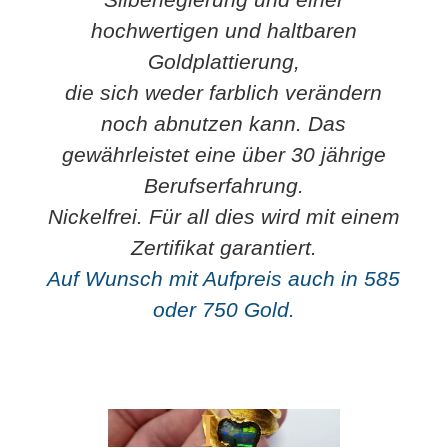
hochwertigen und haltbaren
Goldplattierung,
die sich weder farblich verändern
noch abnutzen kann. Das
gewährleistet eine über 30 jährige
Berufserfahrung.
Nickelfrei. Für all dies wird mit einem
Mit
Zertifikat garantiert.
dem
Laden
Auf Wunsch mit Aufpreis auch in 585
des
oder 750 Gold.
Videos
akzeptieren
Sie die
Datenschutzerklärung
von
YouTube.
Mehr
erfahren