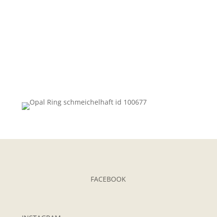
Video
laden
YouTube
immer
entsperren
FACEBOOK