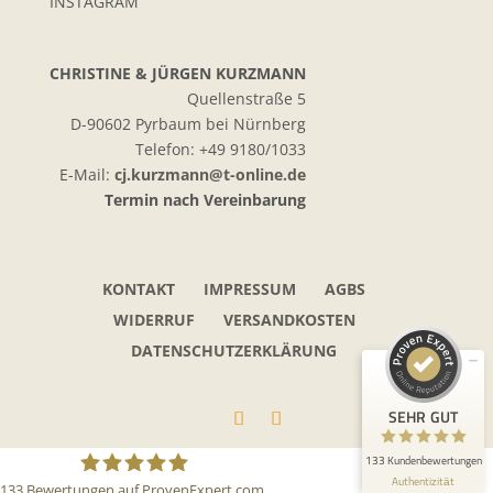
INSTAGRAM
CHRISTINE & JÜRGEN KURZMANN
Quellenstraße 5
D-90602 Pyrbaum bei Nürnberg
Telefon: +49 9180/1033
E-Mail:
cj.kurzmann@t-online.de
Termin nach Vereinbarung
Kundenbewertungen und Erfahrungen zu
Opalschmuck Kurzmann Design
SEHR GUT
100%
KONTAKT
IMPRESSUM
AGBS
Empfehlungen auf
WIDERRUF
VERSANDKOSTEN
ProvenExpert.com
5,00 / 5,00
DATENSCHUTZERKLÄRUNG
11
122
Bewertungen auf
Bewertungen von 2
SEHR GUT
ProvenExpert.com
anderen Quellen
133 Kundenbewertungen
Blick aufs ProvenExpert-Profil werfen
Authentizität
133
Bewertungen auf ProvenExpert.com