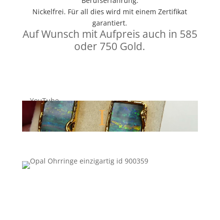
Berufserfahrung.
Nickelfrei. Für all dies wird mit einem Zertifikat
garantiert.
Auf Wunsch mit Aufpreis auch in 585
oder 750 Gold.
Mit dem Laden des Videos akzeptieren Sie die Datenschutzerklärung von YouTube.
Mehr erfahren
Video laden
YouTube immer entsperren